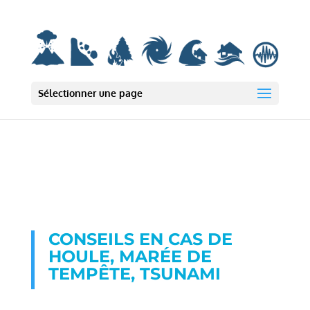
Deprecated: wp_smush_should_skip_parse est
obsolète
depuis la version
3.16.1 ! Utilisez wp_smush_should_skip_lazy_load à la place. in
/var/www/html/wp-includes/functions.php on line 6131
Sélectionner une page
CONSEILS EN CAS DE
HOULE, MARÉE DE
TEMPÊTE, TSUNAMI