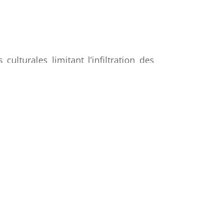
culturales limitant l’infiltration des
ent d’un système d’endiguements. Il
es ;