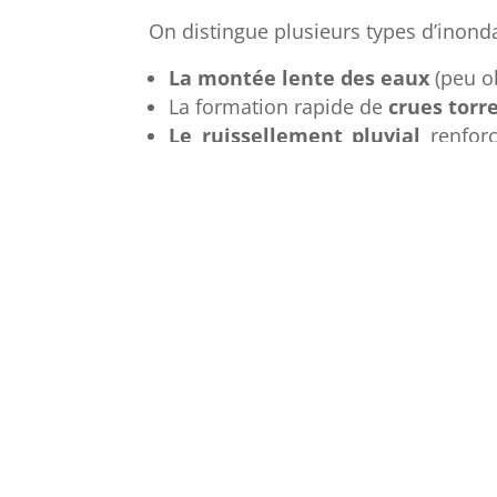
On distingue plusieurs types d’inonda
La montée lente des eaux
(peu o
La formation rapide de
crues torr
Le ruissellement pluvial
renforcé
précipitations.
À La Réunion, la manifestation de l’a
le débordement direct
d’un cours
concerne surtout les ravines non en