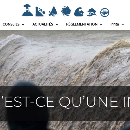
 ! Utilisez wp_smush_should_skip_lazy_load à la place. in /var/www/html/wp-includ
CONSEILS
ACTUALITÉS
RÉGLEMENTATION
PPRn
’EST-CE QU’UNE 