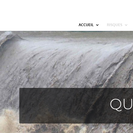
Deprecated: wp_smush_should_skip_parse est
obsolète
depuis la version 3.16.1
ACCUEIL
RISQUES
QU