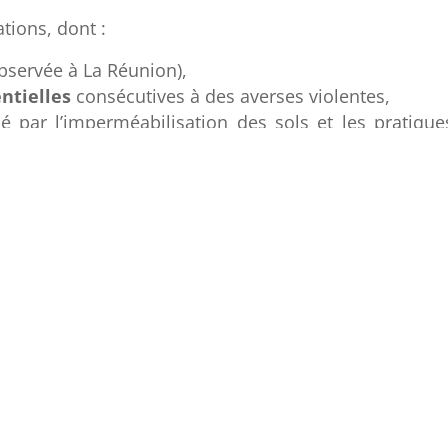
tions, dont :
bservée à La Réunion),
entielles
consécutives à des averses violentes,
 par l’imperméabilisation des sols et les pratiques 
léa inondation est caractérisée par :
 d’eau par submersion de berges ou par contournem
caissées sur les flancs du volcan et les plaines côtièr