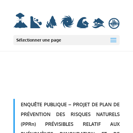
Deprecated: wp_smush_should_skip_parse est
obsolète
depuis la version
3.16.1 ! Utilisez wp_smush_should_skip_lazy_load à la place. in
/var/www/html/wp-includes/functions.php on line 6131
Sélectionner une page
ENQUÊTE PUBLIQUE –
PROJET DE PLAN DE
PRÉVENTION DES RISQUES NATURELS
(PPRn) PRÉVISIBLES RELATIF AUX