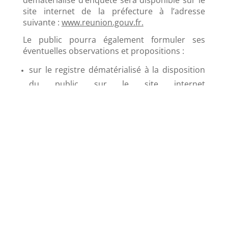
dématérialisé d’enquête sera disponible sur le
site internet de la préfecture à l’adresse
suivante :
www.reunion.gouv.fr.
Le public pourra également formuler ses
éventuelles observations et propositions :
sur le registre dématérialisé à la disposition
du public sur le site internet
suivant :
https://www.registre-
numerique.fr/pprmulti-bras-panon
;
par couriel électronique à l’adresse suivante:
pprmulti-bras-panon@mail.registre-
numerique.fr.
Le commissaire enquêteur se tiendra à la
disposition du public pour recevoir ses
observations aux lieux, dates et horaires
suivants :