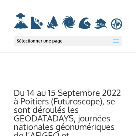
Deprecated: wp_smush_should_skip_parse est
obsolète
depuis la version
3.16.1 ! Utilisez wp_smush_should_skip_lazy_load à la place. in
/var/www/html/wp-includes/functions.php on line 6131
Sélectionner une page
Du 14 au 15 Septembre 2022
à Poitiers (Futuroscope), se
sont déroulés les
GEODATADAYS, journées
nationales géonumériques
de l’AFIGEO et