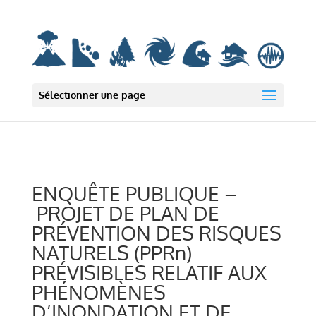
Deprecated: wp_smush_should_skip_parse est
obsolète
depuis la version
3.16.1 ! Utilisez wp_smush_should_skip_lazy_load à la place. in
/var/www/html/wp-includes/functions.php on line 6131
Sélectionner une page
ENQUÊTE PUBLIQUE –
PROJET DE PLAN DE
PRÉVENTION DES RISQUES
NATURELS (PPRn)
PRÉVISIBLES RELATIF AUX
PHÉNOMÈNES
D’INONDATION ET DE