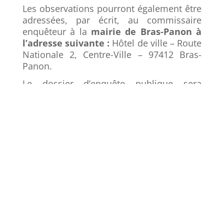
Les observations pourront également être
adressées, par écrit, au commissaire
enquêteur à la
mairie de Bras-Panon à
l’adresse suivante :
Hôtel de ville – Route
Nationale 2, Centre-Ville – 97412 Bras-
Panon.
Le dossier d’enquête publique sera
également disponible pendant la durée de
l’enquête sur :
le site internet de la DEAL Réunion à
l’adresse suivante
reunion.developpement-durable.gouv.fr
;
le site internet du registre dématerialisé
d’enquête :
https://www.registre-
numerique.fr/pprmulti-bras-panon
.
Un lien vers la page du site internet de la