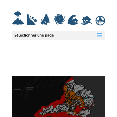
Deprecated: wp_smush_should_skip_parse est
obsolète
depuis la version
3.16.1 ! Utilisez wp_smush_should_skip_lazy_load à la place. in
/var/www/html/wp-includes/functions.php on line 6131
Sélectionner une page