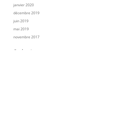
janvier 2020
décembre 2019
juin 2019
mai 2019
novembre 2017
Catégories
A la une
Avis d'enquête publique
Consultation publique
Non classé
SLIDERCYCLONE
SLIDERFEUDEFORET
SLIDERHOULE
SLIDERINONDATION
SLIDERMVT
SLIDERSEISME