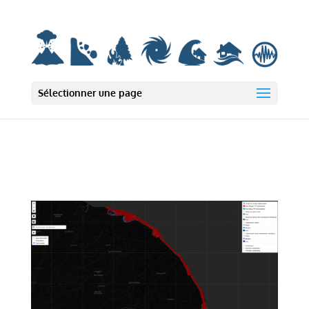
Deprecated: wp_smush_should_skip_parse est
obsolète
depuis la version
3.16.1 ! Utilisez wp_smush_should_skip_lazy_load à la place. in
/var/www/html/wp-includes/functions.php on line 6131
Sélectionner une page