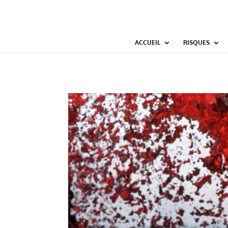
Deprecated: wp_smush_should_skip_parse est
obsolète
depuis la version 3.16.1
ACCUEIL
RISQUES