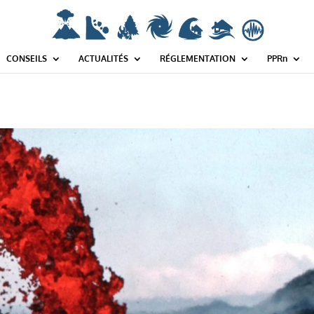
 ! Utilisez wp_smush_should_skip_lazy_load à la place. in /var/www/html/wp-includ
CONSEILS
ACTUALITÉS
RÉGLEMENTATION
PPRn