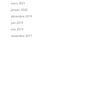
mars 2021
janvier 2020
décembre 2019
juin 2019
mai 2019
novembre 2017
Catégories
A la une
Avis d'enquête publique
Consultation publique
Non classé
SLIDERCYCLONE
SLIDERFEUDEFORET
SLIDERHOULE
SLIDERINONDATION
SLIDERMVT