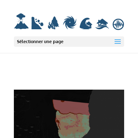
Deprecated: wp_smush_should_skip_parse est
obsolète
depuis la version
3.16.1 ! Utilisez wp_smush_should_skip_lazy_load à la place. in
/var/www/html/wp-includes/functions.php on line 6131
Sélectionner une page