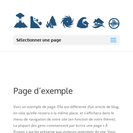
Deprecated: wp_smush_should_skip_parse est
obsolète
depuis la version
3.16.1 ! Utilisez wp_smush_should_skip_lazy_load à la place. in
/var/www/html/wp-includes/functions.php on line 6131
Sélectionner une page
Page d’exemple
Voici un exemple de page. Elle est différente d’un article de blog,
en cela qu’elle restera à la même place, et s’affichera dans le
menu de navigation de votre site (en fonction de votre thème).
La plupart des gens commencent par écrire une page « À
Propos » qui les présente aux visiteurs potentiels du site. Vous