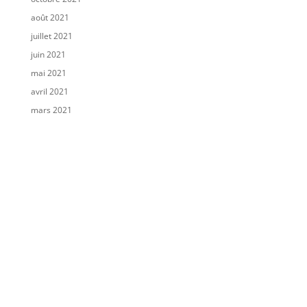
août 2021
juillet 2021
juin 2021
mai 2021
avril 2021
mars 2021
janvier 2020
décembre 2019
juin 2019
mai 2019
novembre 2017
Catégories
A la une
Avis d'enquête publique
Consultation publique